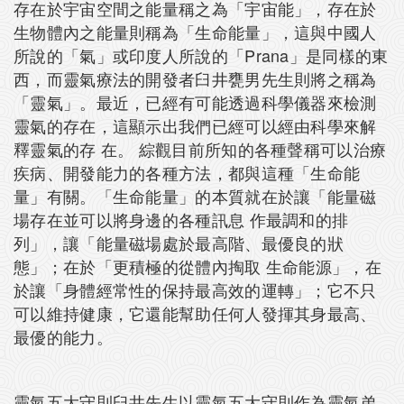
存在於宇宙空間之能量稱之為「宇宙能」，存在於
生物體內之能量則稱為「生命能量」，這與中國人
所說的「氣」或印度人所說的「Prana」是同樣的東
西，而靈氣療法的開發者臼井甕男先生則將之稱為
「靈氣」。最近，已經有可能透過科學儀器來檢測
靈氣的存在，這顯示出我們已經可以經由科學來解
釋靈氣的存 在。 綜觀目前所知的各種聲稱可以治療
疾病、開發能力的各種方法，都與這種「生命能
量」有關。「生命能量」的本質就在於讓「能量磁
場存在並可以將身邊的各種訊息 作最調和的排
列」，讓「能量磁場處於最高階、最優良的狀
態」；在於「更積極的從體內掏取 生命能源」，在
於讓「身體經常性的保持最高效的運轉」；它不只
可以維持健康，它還能幫助任何人發揮其身最高、
最優的能力。
靈氣五大守則臼井先生以靈氣五大守則作為靈氣弟