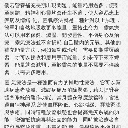
倘若營養補充長期出現問題，能量耗用過多，便引
至身體、精神和心靈均會產生不適，使人容易患上
疾病及情緒 化。靈氣療法就是一種針對以上原理，
簡單和自然地吸收更多能量，重拾生命力。靈氣療
法可以用來保健、減壓、開發靈性、平衡身心及治
療，靈氣療法並不會損耗 自己體內的元氣。其他的
補充能量方法，例如氣功或瑜珈，需要長期重覆練
習，才可以接收和應用宇宙能量。如果停下來不練
習，能量就會減弱，至於靈氣的能量不需要不停練
習，只需要多應用。
靈 氣療法是一種強而有力的輔助性療法，它可以幫
助病患者放鬆、減緩病痛及消除緊張，藉以提升身
體各系統的運作功能。當身體在深度放鬆時，會透
過自律神經系 統使血壓降低、心跳減緩、釋放緊張
與焦慮。同時這種放鬆狀態也會提高免疫系統的功
能，增強抵抗病毒與細菌的能力。同時被治療者會
較容易釋放沈重、不當的能 量，最後達致平衡與和