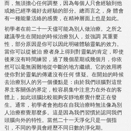
而，無須擔心任何調整，因為每個人只會經驗到他
或她已經準備好去經驗的部分。總而言之，身 體會
有一種能量活絡的感覺，在精神層面上也是如此。
初學者在前二十一天儘可能為別人做治療。之所之
建議學生在開始的時候治療別人，並強調 其重要
性，部分原因是你可以因此明確體驗靈氣的效力。
當你可以從被治 療者身上得到對靈氣的肯定，即使
後來沒有時間練習，過了幾個星期或幾個月，你依
然可以毫無困難地從中斷的地方繼續。它的效用將
使你對於靈氣的傳遞沒有任何 懷疑。在開始的時候
去治療別人的另一個優點是：由於我們頭腦對這世
界主客關係的界定，較容易集中注意力在外在的客
體上，如此頭腦比較能夠安靜地察覺什麼正在發
生。通常，初學者會抱怨在自我治療時無法像為別
人治療察覺那麼多。這是因為我們習慣於認同我們
頭腦向外的特性。當然二十一天淨化只是一個指
引，不同的學員會經歷不同日數的淨化期。