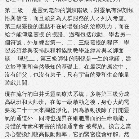
第 三級 是靈氣老師的訓練階級，對靈氣有深刻領
悟與信任，而且願意為人群服務的人才列入考慮。
第三級靈授的重點不在於增強你的治療功力，而在
給予能傳達靈授 的授證。過程包括啟動、學習另一
個符號，外加練習第一、二、三級靈授的程序。學
習必須參與安排課程和協助教學並經常與老師面
談。 理想上，第三級師徒的關係是一生的承諾，建
立於尊重和全然覺知的基礎上。在最深的層次中，
沒有師父，也沒有弟子，只有宇宙的愛和生命能量
遊戲其間。
現在流行的臼井氏靈氣療法系統，多將第三級分成
高級班和大師班。在每一級啟動之後，身心大約需
要花二十一天來調整淨化。因為啟動後除了打開靈
氣的通道外，同時也提昇在細胞層面的生命動能，
身體的毒素和有害的情緒通常會 被釋放。換言之當
身心變換到較高振動頻率，它的緊密度會紓解。然