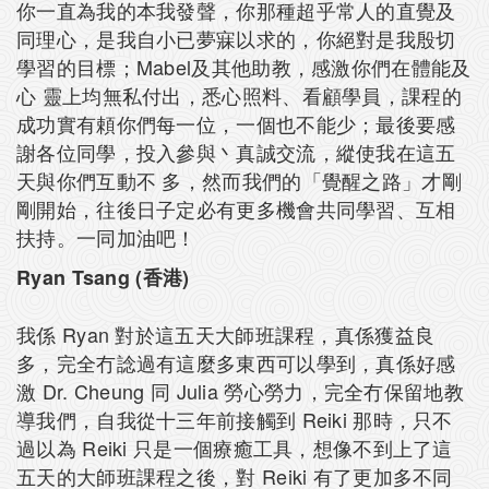
你一直為我的本我發聲，你那種超乎常人的直覺及
同理心，是我自小已夢寐以求的，你絕對是我殷切
學習的目標；Mabel及其他助教，感激你們在體能及
心 靈上均無私付出，悉心照料、看顧學員，課程的
成功實有頼你們每一位，一個也不能少；最後要感
謝各位同學，投入參與丶真誠交流，縱使我在這五
天與你們互動不 多，然而我們的「覺醒之路」才剛
剛開始，往後日子定必有更多機會共同學習、互相
扶持。一同加油吧！
Ryan Tsang (香港)
我係 Ryan 對於這五天大師班課程，真係獲益良
多，完全冇諗過有這麼多東西可以學到，真係好感
激 Dr. Cheung 同 Julia 勞心勞力，完全冇保留地教
導我們，自我從十三年前接觸到 Reiki 那時，只不
過以為 Reiki 只是一個療癒工具，想像不到上了這
五天的大師班課程之後，對 Reiki 有了更加多不同