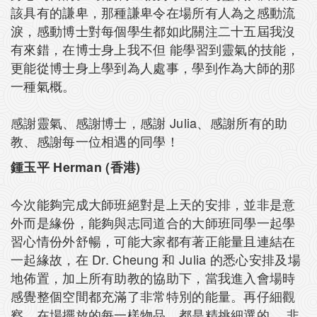
該具有的謙卑，那種謙卑令在場所有人為之感動流
淚，感動博士對每個學生都如此關注二十五屆我沒
有來錯，在博士身上我不但 能學習到靈氣的技能，
更能從博士身上學到為人處事，學到作為大師的那
一種氣概。
感謝靈氣、感謝博士，感謝 Julia、感謝所有的助
教、感謝每一位相遇的同學！
鍾玉平 Herman (香港)
今次能夠完成大師班絕對是上天的安排，並非是意
外而是緣份，能夠與志同道合的大師班同學一起學
習心情份外舒暢，可能大家都有著正能量且連結在
一起緣故，在 Dr. Cheung 和 Julia 的悉心安排及場
地佈置，加上所有助教的協助下，當我進入會場時
感覺整個空間都充滿了非常特別的能量。再仔細觀
察，在場擺放的每一樣物品，都是精挑細選的， 非