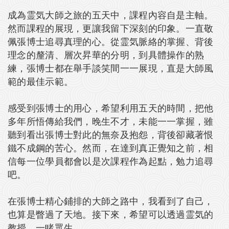
成為霊気大師之旅的五天中，課程內容自是主軸。
然而課程的展現，更讓我留下深刻的印象。一直敬
佩張博士追尋真理的心。從霊気脈絡的掌握、背後
理念的釐清、層次昇華的分明，到具體操作的熟
練，張博士都在舉手談笑間一一展現，直是大師風
範的最佳示範。
感受到張博士的用心，希望利用五天的時間，把他
多年所悟傳給我們，晚生不才，未能一一掌握，雖
聽到看出張博士對此的無奈及抱怨，背後卻藏著恨
鐵不成鋼的苦心。然而，在達到真正覺知之前，相
信每一位學員都會以是次課程作為起點，勉力追尋
吧。
在張博士精心鋪排的大師之路中，我看到了自己，
也算是瞥過了天地。接下來，希望可以透過霊気的
教授，一睹眾生。