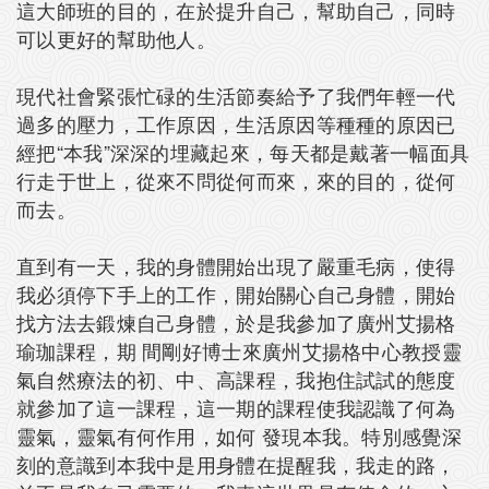
這大師班的目的，在於提升自己，幫助自己，同時
可以更好的幫助他人。
現代社會緊張忙碌的生活節奏給予了我們年輕一代
過多的壓力，工作原因，生活原因等種種的原因已
經把“本我”深深的埋藏起來，每天都是戴著一幅面具
行走于世上，從來不問從何而來，來的目的，從何
而去。
直到有一天，我的身體開始出現了嚴重毛病，使得
我必須停下手上的工作，開始關心自己身體，開始
找方法去鍛煉自己身體，於是我參加了廣州艾揚格
瑜珈課程，期 間剛好博士來廣州艾揚格中心教授靈
氣自然療法的初、中、高課程，我抱住試試的態度
就參加了這一課程，這一期的課程使我認識了何為
靈氣，靈氣有何作用，如何 發現本我。特別感覺深
刻的意識到本我中是用身體在提醒我，我走的路，