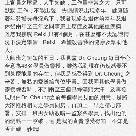
上官員之壓逼，人手短缺，工作量非常之大，只可
默默 工作，不能出聲，失眠情況出現多年，健康隨
著年齡增長每況愈下，我發現多名退休前兩年及退
休後兩年至三年之同事患上癌症及其他嚴重疾病，
雖然我接觸 Reiki 只有4個月，在甚麼都不太認識情
況下決定學習 Reiki，希望改善我的健康及幫助他
人。
大師班之短短的五日，我見盡 Dr. Cheung 每日全心
全意為46名學員做靈授，雖然我到現在仍然感覺不
到甚麼能量的存在，但我是感受得到 Dr. Cheung 之
辛苦，無私的愛送給每位學員。因我同其他學員做
靈授練習時，不到兩至三個已經滿頭大汗。及再發
現明白Dr. Cheung之前每個學員見面的用意，是將
大家性格相同之學員同房，再加上一早之精心部
署，安排一班男女助教暗中監察各學員，找出他們
的弱點一一擊破，這 是我的直覺感受得知，不知是
否正確，妙哉!