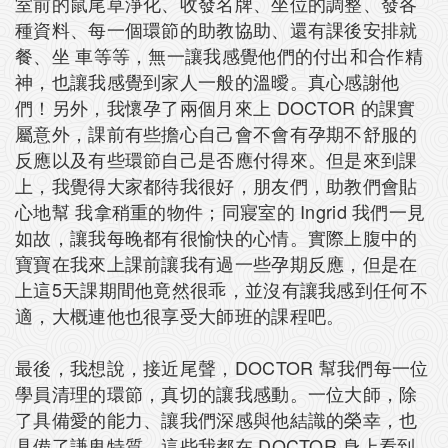
室前的鼠尾草淨化、收發名牌、坐位的調整、發各
種資料、每一個環節的助教協助、還有課後安排就
餐、坐 車等等，無一讓我感覺他們的付出和合作精
神，也讓我感覺到家人一般的溫曖。真心感謝他
們！另外，我懷孕了兩個月來上 DOCTOR 的課實
屬意外，課前有些擔心自己會不會有孕期不舒服的
反應以及有些環節自己是否應付得來。但是來到課
上，我覺得大家都待我很好，朋友們，助教們會貼
心地幫 我拿稍重的物件；同寢室的 Ingrid 我們一見
如故，讓我每晚都有很愉快的心情。實際上腹中的
寶寶在我來上課前讓我有過一些孕期反應，但是在
上這5天課期間他竟然很乖，並沒有讓我感到任何不
適，大概連他也很享受大師班的課程吧。
最後，我想說，接近尾聲，DOCTOR 幫我們每一位
學員清理的環節，真切的讓我感動。一位大師，除
了具備愛的能力、讓我們深感與他結識的榮幸，也
具備了謙卑特質，這些我都在 DOCTOR 身上看到