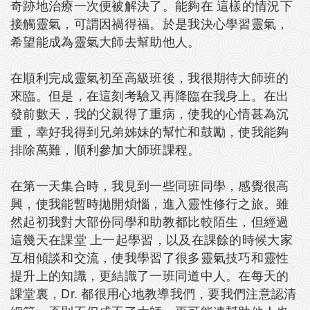
奇跡地治療一次便被解決了。能夠在 這樣的情況下
接觸靈氣，可謂因禍得福。於是我決心學習靈氣，
希望能成為靈氣大師去幫助他人。
在順利完成靈氣初至高級班後，我很期待大師班的
來臨。但是，在這刻考驗又再降臨在我身上。在出
發前數天，我的父親得了重病，使我的心情甚為沉
重，幸好我得到兄弟姊妹的幫忙和鼓勵，使我能夠
排除萬難，順利參加大師班課程。
在第一天集合時，我見到一些同班同學，感覺很高
興，使我能暫時拋開煩惱，進入靈性修行之旅。雖
然起初我對大部份同學和助教都比較陌生，但經過
這幾天在課堂 上一起學習，以及在課餘的時候大家
互相傾談和交流，使我學習了很多靈氣技巧和靈性
提升上的知識，更結識了一班同道中人。在每天的
課堂裏，Dr. 都很用心地教導我們，要我們注意認清