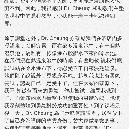
細節。否則不但成不了大師，更可能連幫助他人也
辦不到。因此，我很感謝 Dr. Cheung 和助教們在整
個課程中的悉心教導，使我能一歩一步地認清細
節。
除了課堂之外，Dr. Cheung 亦鼓勵我們在酒店內多
浸溫泉，以解疲累。而在衆多溫泉池中，有一個熱
溫泉池，隔離有一條像瀑布般衝水下來的冷水池。
在我們浸在熱溫泉池中的時候，有些助教 説我們應
試試站在冷水瀑布下，待忍受不了再來浸熱溫泉。
她們除了說說外，更親身示範。起初我也沒有勇氣
去試，認為自己一定受不了。但在大家的鼓勵下，
我不 知從何而來的勇氣，作出嘗試，結果我做到
了。而瀑布的水力衝擊不但使我的身體放鬆，也使
我深刻體驗到勇氣對於成功的重要性！到了課程最
後一天，Dr. Cheung 為了示範何謂謙卑，居然放下
了自己身為導師的尊貴身份，替大家做卑微的事，
這使我非常感動地落下淚來。我當時在想: "Dr.