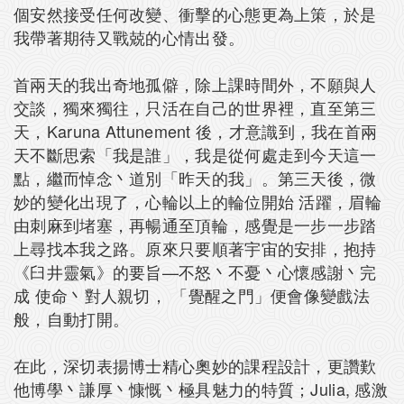
個安然接受任何改變、衝擊的心態更為上策，於是
我帶著期待又戰兢的心情出發。
首兩天的我出奇地孤僻，除上課時間外，不願與人
交談，獨來獨往，只活在自己的世界裡，直至第三
天，Karuna Attunement 後，才意識到，我在首兩
天不斷思索「我是誰」，我是從何處走到今天這一
點，繼而悼念丶道別「昨天的我」。第三天後，微
妙的變化出現了，心輪以上的輪位開始 活躍，眉輪
由刺麻到堵塞，再暢通至頂輪，感覺是一步一步踏
上尋找本我之路。原來只要順著宇宙的安排，抱持
《臼井靈氣》的要旨—不怒丶不憂丶心懷感謝丶完
成 使命丶對人親切， 「覺醒之門」便會像變戲法
般，自動打開。
在此，深切表揚博士精心奧妙的課程設計，更讚歎
他博學丶謙厚丶慷慨丶極具魅力的特質；Julia, 感激