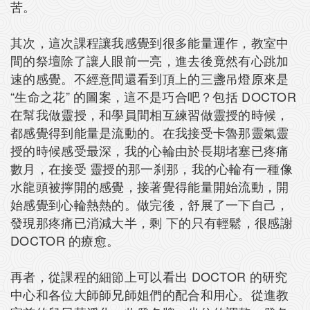
苦。
其次，這次課程讓我感覺到很多能量運作，教室中
間的祭壇除了讓人眼前一亮，進去後竟然有心跳加
速的感覺。不經意間還看到頂上的三盞吊燈原來是
“生命之花” 的圖案，這不是巧合吧？包括 DOCTOR
在幫我做靈授，和學員間相互練習做靈授的時候，
都感覺得到能量是流動的。在我接受卡魯那靈氣靈
授的時候感受最深，我的心輪由於長期堵塞已疼痛
數月，在接受 靈授的那一刹那，我的心輪有一種像
水龍頭被擰開的感覺，接著覺得能量開始流動，開
始感覺到心輪熱熱的。做完後，舒展了一下自己，
發現那疼痛已消減大半，剩 下的只有輕鬆，很感謝
DOCTOR 的療愈。
再者，從課程的細節上可以看出 DOCTOR 的研究
中心和各位大師師兄師姐們的配合和用心。從進教