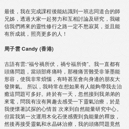
最後，我在完成課程後能結識到一班志同道合的師
兄姊，透過大家一起努力和互相討論及研究，我確
信我們將來的靈性修行之路一定不愁寂莫，並且能
有所成就，照亮更多的人！
周子雲 Candy (香港)
古語有雲:“福兮禍所伏，禍兮福所倚”。我一直都有
頭痛問題，當頭部疼痛時，那種痛苦難受非筆墨能
形容，使我非常煩惱，有時甚至會向身邊的朋友大
發脾氣。 所以，我時常在想如果有人能夠帶我去治
癒這問題可多好。終於有一天，忽然接到我弟弟的
來電，問我有沒有興趣去感受一下靈氣治療，於是
我便懷著試探的心情首 次來到自然能量研究中心。
但當我第一次運用木化石便感覺到負能量的釋放，
然後再接受靈氣和水晶砵治療，我的頭痛問題竟然