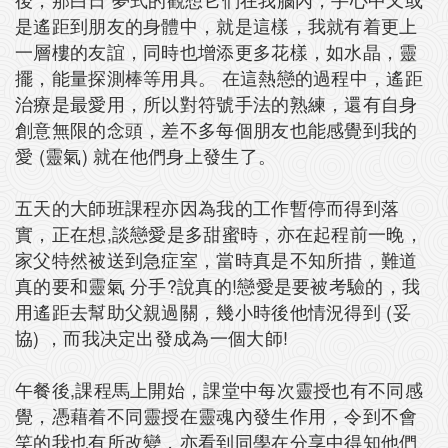
是遙距到朋友的身體中，就是這樣，我就有着更上
一層樓的友誼，同時也增添更多花樣，如水晶，靈
擺，能量探測棒等用具。 在這熱戀的過程中，遙距
治療是最愛用，所以對符號手法的熟練，還有自身
創意無限的念頭，差不多每個朋友也能感覺到我的
愛 (靈氣) 就在他們身上發生了。
五天的大師班課程亦因為我的工作暫停而得到落
實，正在想,談戀愛是多甜蜜時，亦在起程前一晚，
家父特然被送到急症室，當時真是不知所措，難道
真的要和靈氣 分手?說真的!戀愛是要被考驗的，我
用遙距去幫助父親過關，幾小時後他情況得到 (妥
協) ，而我决定出發成為一個大師!
午餐後,課程馬上開始，課堂中每次靈授也有不同感
覺，憑藉着不同靈授在靈魂內發生作用，令到不會
笑的我也有所改變，亦看到同學在分享中得知他們