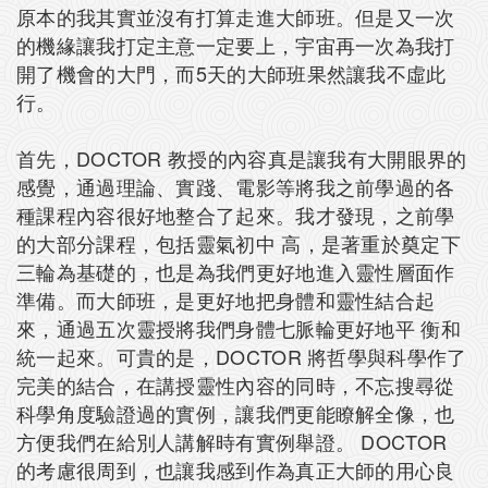
原本的我其實並沒有打算走進大師班。但是又一次
的機緣讓我打定主意一定要上，宇宙再一次為我打
開了機會的大門，而5天的大師班果然讓我不虛此
行。
首先，DOCTOR 教授的內容真是讓我有大開眼界的
感覺，通過理論、實踐、電影等將我之前學過的各
種課程內容很好地整合了起來。我才發現，之前學
的大部分課程，包括靈氣初中 高，是著重於奠定下
三輪為基礎的，也是為我們更好地進入靈性層面作
準備。而大師班，是更好地把身體和靈性結合起
來，通過五次靈授將我們身體七脈輪更好地平 衡和
統一起來。可貴的是，DOCTOR 將哲學與科學作了
完美的結合，在講授靈性內容的同時，不忘搜尋從
科學角度驗證過的實例，讓我們更能瞭解全像，也
方便我們在給別人講解時有實例舉證。 DOCTOR
的考慮很周到，也讓我感到作為真正大師的用心良