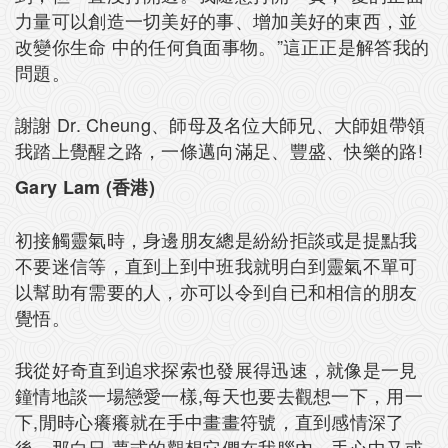
力量可以創造一切美好的事、增加美好的東西，並
改變你生命 中的任何負面事物。”這正正是解答我的
問題。
謝謝 Dr. Cheung、師母及名位大師兄、大師姐帶領
我踏上覺醒之路，一條邁向滿足、豐盛、快樂的路!
Gary Lam (香港)
初接觸靈氣時，身邊朋友總是紛紛拒談或是提點我
不要迷信等，直到上到中班我就明白到靈氣不單可
以幫助有需要的人，亦可以令到自已和相信的朋友
覺悟。
我從好奇直到追求探索也發展得迅速，就像是一見
鐘情地談一場戀愛一樣,每天也要去觀想一下，用一
下,閒時心癢癢就在手中畫畫符號，直到感情深了
後，那白日 夢式的觀想它們在我腦內，手心中又或