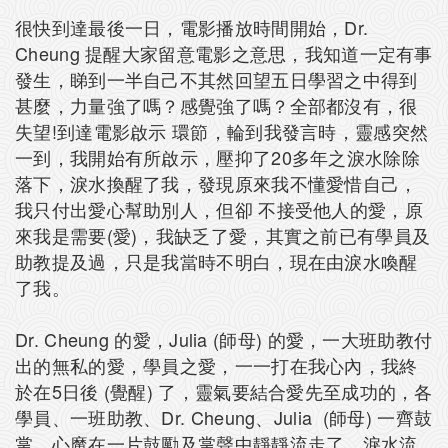
很快到達最後一日，電影播放時間開始，Dr.
Cheung 提醒大家留意電影之意思，我知道一定有事
發生，睇到一半自己不其然回望五日學習之中得到
甚麼，力量強了嗎？感覺強了嗎？全部都沒有，很
失望!到達電影啟示 環節，輪到我發言時，靈感突然
一到，我開始有所啟示，壓抑了20多年之淚水除除
落下，淚水換醒了我，發現原來我不懂愛惜自己，
我只付出愛心幫助別人，但卻 不接受他人的愛，原
來我是需要(愛)，我缺乏了愛，其實之前已有學員及
助教提及過，只是我當時不明白，現在由淚水喚醒
了我。
Dr. Cheung 的愛，Julia (師母) 的愛，一大班助教付
出的無私的愛，學員之愛，一一打在我心內，我終
於在5日後 (覺醒) 了，靈氣要結合愛先至成功的，各
學員、一班助教、Dr. Cheung、Julia (師母) 一齊鼓
掌，心魔在一片鼓勵及掌聲中靜靜流走了，淚水流