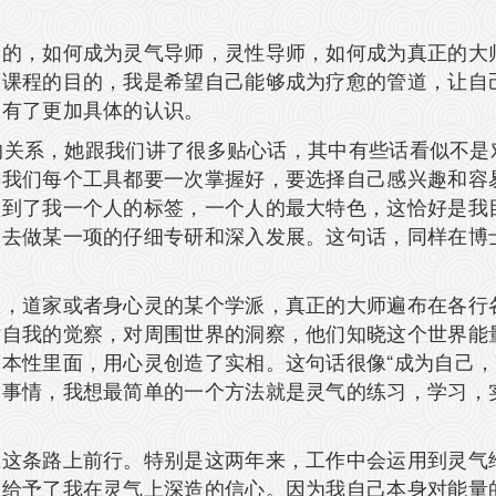
目的，如何成为灵气导师，灵性导师，如何成为真正的大
次课程的目的，我是希望自己能够成为疗愈的管道，让自
，有了更加具体的认识。
很大的关系，她跟我们讲了很多贴心话，其中有些话看似不
得我们每个工具都要一次掌握好，要选择自己感兴趣和容
醒到了我一个人的标签，一个人的最大特色，这恰好是我
间去做某一项的仔细专研和深入发展。这句话，同样在博
教，道家或者身心灵的某个学派，真正的大师遍布在各行
对自我的觉察，对周围世界的洞察，他们知晓这个世界能
本性里面，用心灵创造了实相。这句话很像“成为自己，
的事情，我想最简单的一个方法就是灵气的练习，学习，
在这条路上前行。特别是这两年来，工作中会运用到灵气
，给予了我在灵气上深造的信心。因为我自己本身对能量