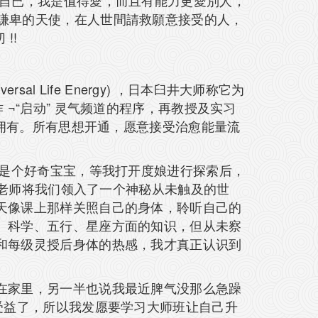
括自已，我是值得愛，而且有能力更愛別人，
開心和謙卑的天使，在人世間請救願意接受的人，
!!
 Life Energy) ，日本臼井大师称它为
¬“启动” 灵气频道的程序，再教授及实习
生拥有。所有思想开通，愿意接受治愈能量流
我是个好奇宝宝，等我打开度娘进行探索后，
程老师将我们领入了一个神秘从未触及的世
天像课上那样关照自己的身体，聆听自己的
、科学、五行、星座方面的知识，但从未察
和每级灵授后身体的热感，我才真正认识到
在家里，另一半也说我最近脾气没那么急躁
受益了，所以我发愿要学习大师班让自己升