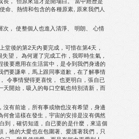
方面更成長， 但原來這才是開場白。 當中經歷是
、使命、熱情和包含的各種原素, 原來我們人
的層次， 使整個人也進入清淨、 明朗、 心情
上堂後的第2天內要完成，可惜在第4天，
很失望， 為何遲了完成工作，我即時生氣，
師課程後要應用在生活當中，是令到我們身邊的
我們要謙卑，馬上跟同事道歉，在了解事情
， 令事情變得更喜悅， 也更明白，張自已
一天開始，吸入的每口空氣也特別清新，而
，沒有前途，所有事或物也沒有希望，身邊
為何會這樣在發生，宇宙的安排是沒有偶然
明白到，確切知道，自已要的是什麼，來這個
類，祂的大愛也在包圍著、愛護著我們，只