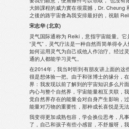
要我們願意，便無條件可以領取， 也沒有
大師課程的威力實在很震撼，Dr. Cheu
之後的路宇宙會為我安排最好的，祝願 Rei
宋志华 (北京)
灵气国际通称为 Reiki，意指宇宙能量。它是运
“灵气”，灵气疗法是一种自然而简单得令人
如何运用灵气为自己或他人作治疗。经过灵
通的人都能学习灵气。
在2014年，我当时听到有朋友讲上面的
很是想体验一把。由于和张博士的缘分，在2
界：我发现以前了解到的宇宙知识多么片
内心与整个自然界，宇宙能量相互关联，
觉自然界存在的能量会对自身产生影响，
能量对万物的重要性，那种成长喜悦是无
我变得更加成熟包容，学会换位思考，凡
了，自己和孩子有些小感冒，不舒服呀，我