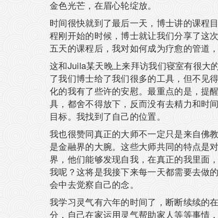
金色光芒，在眉心轮绽放。
时间很快就到了最后一天，博士讲的课程
程刚开始的时候，博士就让我们分享了这
五天的课程后，我对如何成为疗愈的管道
这和Juila某天晚上来拜访我们寝室有
了我们博士给了我们很多的工具，但不见
化的我有了些许的安慰。最重点的是，提
具，都舍不得放下，反而没有去精力和时
目标。我找到了自己的位置。
我也很赞同真正的大师不一定只是来自佛
是金融界的大腕。这些大师共同的特点是
界，他们能够发现自我，在真正的我里面，
我呢？这将是我接下来每一天都需要去做
会中去觉察自己的念。
我学习灵气有六年的时间了，断断续续的
分，自己在家运用灵气帮助家人等等事情