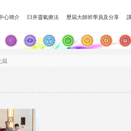
中心簡介
臼井靈氣療法
歷屆大師班學員及分享
七屆