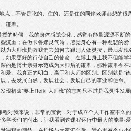
学习地点，不管是吃的、住的、还是住的同伴老师都想的很
出、谦卑。
灵授的時候，我的身体感觉变化，感觉有能量源源不断
有些沉重；在做卡鲁娜灵气時，感觉身心有一种慈悲的爱
本以为大师班是教我們去如何去跟別人做灵授，最后发现
人，如果更好的行使自己的使命。在博士身上我不但能学
深的是博士亲身示范成为大师后的谦卑，那种谦卑令在场
和爱。我真正的明白，高手和大师的区别。区别就是“德
发展，去发展自然，发展社会，发展自己的事业和使命。
现初衷“要上Reiki 大师班”的志向只不过是我灵性发
气大师课程对我来说，非常的宝贵，对于成立个人工作室不
有众多学长们的付出，让我看到这课程运行中最大的能量
了对课程的期待，在机场与大家汇合后，我心里有个小小