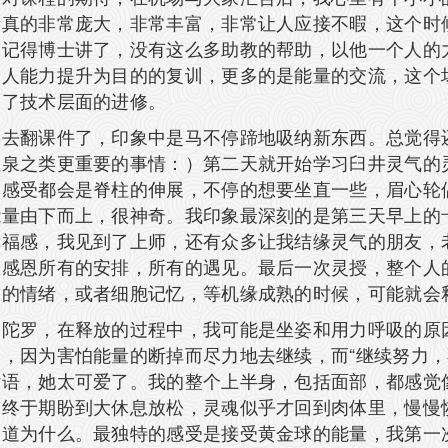
量真的非常庞大，非常丰富，非常让人应接不暇，这个时
。记得博士讲了，没有这么多助教的帮助，以他一个人的
个人能力提升为目的的复训，更多的是能量的交流，这个
越了技术层面的进修。
要去翻课件了，印象中是马不停蹄地吸纳新东西。总觉得
温泉之类更重要的事情：）第二天就开始学习臼井灵气的
的感受都会是脊柱的伸展，不停的想要坐直一些，眉心轮
能量由下而上，很神奇。我印象最深刻的是第三天早上的
幸福感，我见到了上师，还有众多让我结缘灵气的朋友，
想感恩所有的安排，所有的遇见。最后一次灵授，整个人
深的情绪，或者细胞记忆，等机缘成熟的时候，可能就会
曼陀罗，在释放的过程中，我可能是坐姿和用力呼吸的原
，因为害怕能量的断掉而尽力地去继续，而“继续努力，
话语，她太可爱了。我的整个上半身，包括面部，都感觉
。终于期盼到大休息放松，灵魂似乎才回到肉体里，慢慢
知道为什么。最独特的感受是接受黄金球的能量，我第一