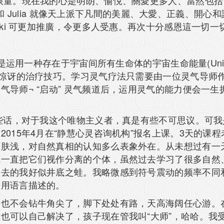
限量。現在我的心是明朗、愉悅、關愛更多人、當然包
ng 和 Julia 就像天上派下凡間的美麗、大愛、正義、
ki 可更加推廣，令更多人受惠。再次十分感恩這一切一切 
用一种存在于宇宙间所有生命体的宇宙生命能量(Universal
惊讶的治疗技巧。学习灵气疗法只需要由一位灵气导师作 
气导师¬ “启动” 灵气频道后，运用灵气的能力便会一
这些话，对于我这个唯物主义者，真是有些不可思议。可
015年4月在“静慧心灵咨询机构”报名上课。3天的课
面肤浅，对自然真相的认知多么表象外在。从未想过有一
我一直把它们视作分离的个体，虽然过去学习了很多自然
过去的我好似井底之蛙。我略微感到符号震动的频率不同
法用语言描述的。
事也不会钻牛角尖了，脚下处处有路，天高海阔任心游。
也可以自己解决了，孩子现在管我叫“大师”，哈哈。我