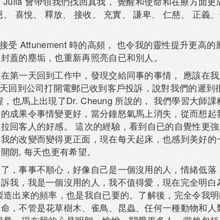
g 和 Julia 會帶領我們找回真我， 覺醒和使命和在療
 喜悅、 釋放、 接收、 充實、 謙卑、 仁慈、 正義
 Attunement 時的高頻， 也令我的靈性提升更高
被封蓋的塵垢，也重新再照亮自已和別人。
在第一天回到工作中，發現交給同事的事情， 應該在我
當天回到公司打開電郵已收到客戶投訴，說對我們的遲到
也馬上出現了Dr. Cheung 所說的， 我們學習大
習的成果令事情變更好，當分鐘怒氣馬上消失，從而想起
拉回客人的好感。 這次的經驗，看到自已的自覺性更強
著我的改變而變得更正面，現在每天起床，也感到美好的
開朗, 每天也更有希望。
不了，事事不順心，好像自己是一個沒用的人，情緒低落
告訴我，我是一個沒用的人，我不值得愛，現在完全明白
製造出來的頻率，也是我自已要的。了解後，完全令我
生命，不管是花草樹木、雀鳥、昆蟲、任何一種動物和人