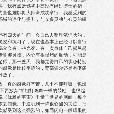
候，我有点遗憾初中高没有经过博士的指
力量也难以将大师班成功举行，我感受到的
场域的净化与提升，与众多灵魂与心灵的碰
还有四天的时间，会自己去整理笔记啥的，
灵授和练习了，现在也基本上已经可以自行
偶尔会有一些光雾。有一次身体自己摇晃起
卡鲁娜灵授，内心有很强烈的触动，可能是
老师，那一整天，我都觉得自己的状态特别
的感觉是比较平静的，背部偶尔还是有疼痛
释放了。
因，真的感觉好辛苦，几乎不能呼吸，也没
不要放弃”学姐打鸡血一样的鼓励，也很起
像《优雅的宇宙》里量子世界的画面，每个
恢复知觉。中途听到一阵很心酸的哭泣，把
次感受到这么强烈的，如同闪电一般耀眼的