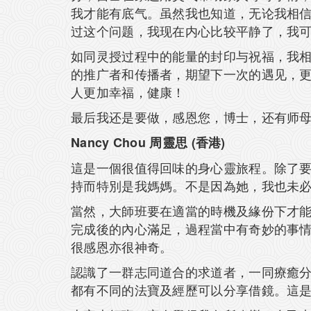
我才能有底气。虽然我也知道，无论我相
过这个问题，我现在内心比较平静了，我
如同灵授过程中的能量的封印与祝福，我
的推广者和传播者，期望下一次的遇见，
人更加幸福，健康！
最后我还是要做，感恩您，博士，还有师母
Nancy Chou 周靈思 (香港)
這是一個很值得回味的身心靈旅程。除了要
持而特別是我媽媽。不是因為她，我也未
當然，大師班要在適當的時機及緣份下才
完成後的內心滿足，過程當中有奇妙的事
很感恩亦很神奇。
認識了一群志同道合的求道者，一同療癒分享奇
都有不同的法寶及經歷可以分享借鏡。這