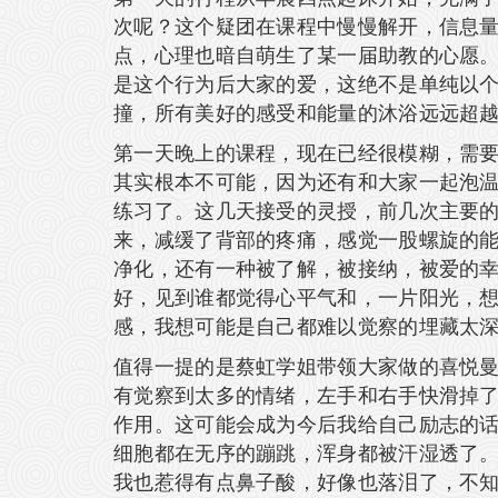
次呢？这个疑团在课程中慢慢解开，信息
点，心理也暗自萌生了某一届助教的心愿
是这个行为后大家的爱，这绝不是单纯以
撞，所有美好的感受和能量的沐浴远远超
第一天晚上的课程，现在已经很模糊，需
其实根本不可能，因为还有和大家一起泡
练习了。这几天接受的灵授，前几次主要
来，减缓了背部的疼痛，感觉一股螺旋的
净化，还有一种被了解，被接纳，被爱的
好，见到谁都觉得心平气和，一片阳光，
感，我想可能是自己都难以觉察的埋藏太
值得一提的是蔡虹学姐带领大家做的喜悦
有觉察到太多的情绪，左手和右手快滑掉了
作用。这可能会成为今后我给自己励志的
细胞都在无序的蹦跳，浑身都被汗湿透了
我也惹得有点鼻子酸，好像也落泪了，不