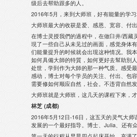
级后去帮助跟多的人。
2016年5月，来到大师班，好有能量的
大师班最大的收获是爱、感恩、宽容、付
在博士灵授我們的過程中，在做臼井/西藏
現了一些自己从未见过的画面，感觉身体
们能量提升的时候就会出现这种情况。我
如何具備大師的特質，如何更好去幫助別
处世，学到作为大師的那一种气质。感受最
感动，博士对每个学员的关注、付出、包容
需要修如何顺应自然，社会。不违背自然
大师班就是大师班，这几天的课程下来，才发
林芝
(
成都
)
2016年5月12日-16日，这五天的灵
发展的一个最好指导。博士、Julia、还
第一天的行程从早晨四点起床开始，充满