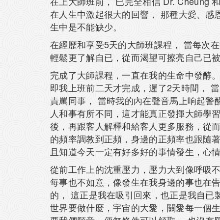
在上大師班前， 已完全相信 Dr. Cheun
在人生中激起很大的回響， 那種大愛、感恩、
生中是不能缺少。
在經歷和享受5天的大師班課程， 當每次在接受
輕鬆更了解自已，從而渴望可擦亮自己已
完成了大師課程，一直在我的生命中發酵。
即我上班前二天才完成，遲了2天時間， 
責罵同事， 當時我的內在聲音馬上响起警醒，
人和事有所不同，這才能真正發揮大師學
後，再跟客人解釋和給客人更多服務，從而
的頻率調教到正頻，身邊的正頻率也跟隨
且知道今天一定有好多好的事情發生，心情
從前工作上的沈重壓力，壓力大到像呼吸
每事也不如意，像發生在我身邊的事也在
的， 這正是我在吸引回來，也正是我自已
世界要做什麼，宇宙的大愛，關愛每一個